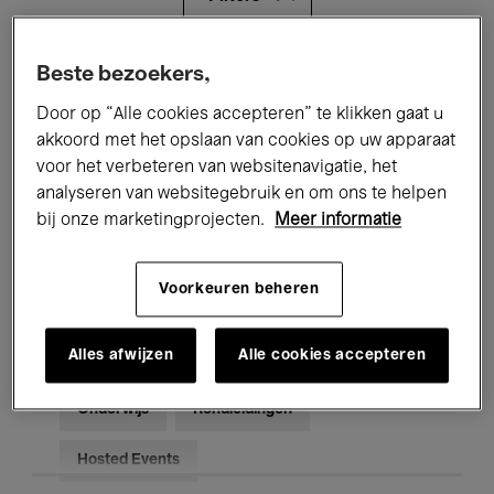
Alle evenementen
Concerten
Beste bezoekers,
Door op “Alle cookies accepteren” te klikken gaat u
Tentoonstellingen
Films
akkoord met het opslaan van cookies op uw apparaat
voor het verbeteren van websitenavigatie, het
Performances
Lezingen & Debatten
analyseren van websitegebruik en om ons te helpen
Jazz
Klassieke Muziek
Global Music
bij onze marketingprojecten.
Meer informatie
Elektronische Muziek
Voorkeuren beheren
Alles afwijzen
Alle cookies accepteren
Voor iedereen
Kids’ Palace
Onderwijs
Rondleidingen
Hosted Events