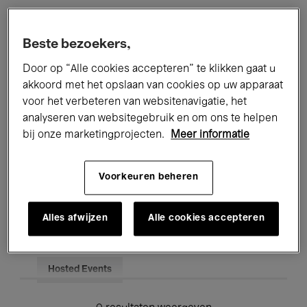
Alle evenementen
Concerten
Beste bezoekers,
Tentoonstellingen
Films
Door op “Alle cookies accepteren” te klikken gaat u
akkoord met het opslaan van cookies op uw apparaat
Performances
Lezingen & Debatten
voor het verbeteren van websitenavigatie, het
analyseren van websitegebruik en om ons te helpen
Jazz
Klassieke Muziek
Global Music
bij onze marketingprojecten.
Meer informatie
Elektronische Muziek
Voorkeuren beheren
Voor iedereen
Kids’ Palace
Alles afwijzen
Alle cookies accepteren
Onderwijs
Rondleidingen
Hosted Events