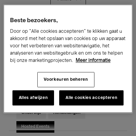
Alle evenementen
Concerten
Beste bezoekers,
Door op “Alle cookies accepteren” te klikken gaat u
Tentoonstellingen
Films
akkoord met het opslaan van cookies op uw apparaat
voor het verbeteren van websitenavigatie, het
Performances
Lezingen & Debatten
analyseren van websitegebruik en om ons te helpen
Jazz
Klassieke Muziek
Global Music
bij onze marketingprojecten.
Meer informatie
Elektronische Muziek
Voorkeuren beheren
Alles afwijzen
Alle cookies accepteren
Voor iedereen
Kids’ Palace
Onderwijs
Rondleidingen
Hosted Events