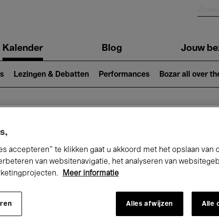
Kalender
Blog
Jouw be
ion
s
Lezingen & Debatten
Performances
Bozar all over th
Nu bij Bozar
s,
es accepteren” te klikken gaat u akkoord met het opslaan van 
erbeteren van websitenavigatie, het analyseren van websitege
rketingprojecten.
Meer informatie
andaag
Komende 7 dagen
Maand
eren
Alles afwijzen
Alle
Woensdag 01 - Donderdag 30 April 2026