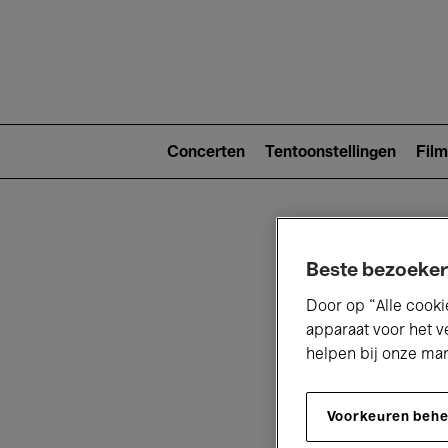
Main
navigat
Main
navigation
Concerten
Tentoonstellingen
Film
(level
2)
Beste bezoeker
Door op “Alle cooki
apparaat voor het v
helpen bij onze ma
V
Voorkeuren beh