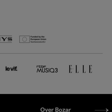
Footer
Over Bozar