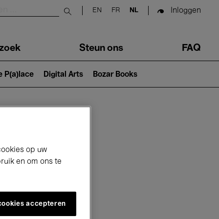
Inloggen
EN
FR
NL
Submit search
zoek
Steun ons
FAQ
e P(a)lace
Digital Arts
Bozar Books
cookies op uw
bruik en om ons te
 cookies accepteren