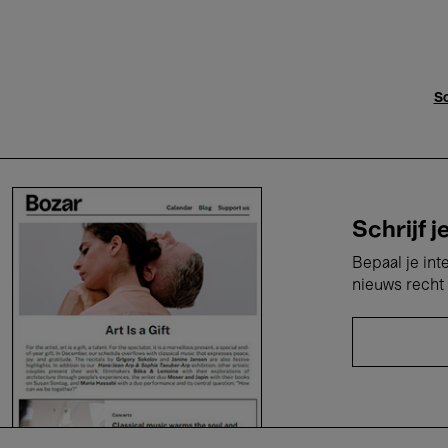
Sc
Schrijf j
Bepaal je int
nieuws recht 