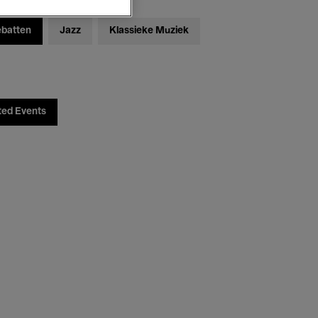
ebatten
Jazz
Klassieke Muziek
ted Events