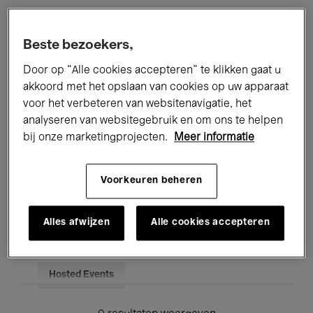
Alle evenementen
Concerten
Beste bezoekers,
Tentoonstellingen
Films
Door op “Alle cookies accepteren” te klikken gaat u
akkoord met het opslaan van cookies op uw apparaat
Performances
Lezingen & Debatten
voor het verbeteren van websitenavigatie, het
analyseren van websitegebruik en om ons te helpen
Jazz
Klassieke Muziek
Global Music
bij onze marketingprojecten.
Meer informatie
Elektronische Muziek
Voorkeuren beheren
Voor iedereen
Kids’ Palace
Alles afwijzen
Alle cookies accepteren
Onderwijs
Rondleidingen
Hosted Events