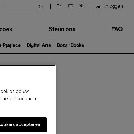
Inloggen
EN
FR
NL
Submit search
zoek
Steun ons
FAQ
e P(a)lace
Digital Arts
Bozar Books
cookies op uw
bruik en om ons te
 cookies accepteren