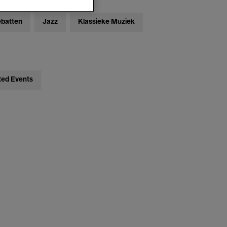
ebatten
Jazz
Klassieke Muziek
ted Events