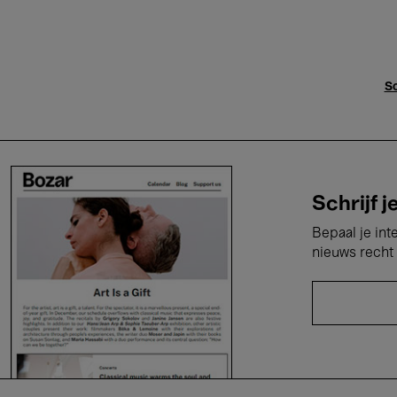
Sc
Schrijf j
Bepaal je int
nieuws recht 