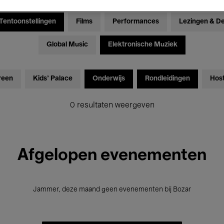
Tentoonstellingen
Films
Performances
Lezingen & D
Global Music
Elektronische Muziek
reen
Kids’ Palace
Onderwijs
Rondleidingen
Hos
0 resultaten weergeven
Afgelopen evenementen
Jammer, deze maand geen evenementen bij Bozar