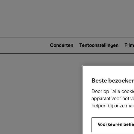
Main
navigat
Main
navigation
Concerten
Tentoonstellingen
Film
(level
2)
Beste bezoeker
Door op “Alle cooki
apparaat voor het v
helpen bij onze ma
V
Voorkeuren beh