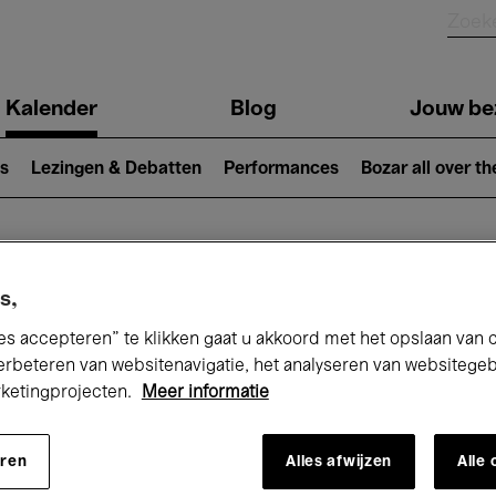
Kalender
Blog
Jouw be
ion
s
Lezingen & Debatten
Performances
Bozar all over th
Nu bij Bozar
s,
es accepteren” te klikken gaat u akkoord met het opslaan van 
erbeteren van websitenavigatie, het analyseren van websitege
rketingprojecten.
Meer informatie
andaag
Komende 7 dagen
Maand
eren
Alles afwijzen
Alle
Vrijdag 01 - Zondag 31 Mei 2026