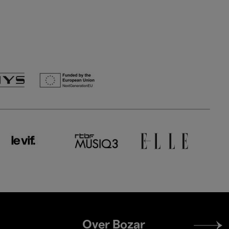
Footer
Over Bozar