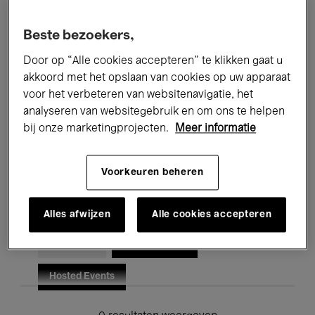
Alle evenementen
Concerten
Beste bezoekers,
Tentoonstellingen
Films
Door op “Alle cookies accepteren” te klikken gaat u
akkoord met het opslaan van cookies op uw apparaat
Performances
Lezingen & Debatten
voor het verbeteren van websitenavigatie, het
analyseren van websitegebruik en om ons te helpen
Jazz
Klassieke Muziek
Global Music
bij onze marketingprojecten.
Meer informatie
Elektronische Muziek
Voorkeuren beheren
Voor iedereen
Kids’ Palace
Alles afwijzen
Alle cookies accepteren
Onderwijs
Rondleidingen
Hosted Events