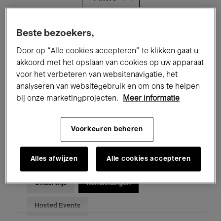
Alle evenementen
Concerten
Beste bezoekers,
Door op “Alle cookies accepteren” te klikken gaat u
Tentoonstellingen
Films
akkoord met het opslaan van cookies op uw apparaat
voor het verbeteren van websitenavigatie, het
Performances
Lezingen & Debatten
analyseren van websitegebruik en om ons te helpen
Jazz
Klassieke Muziek
Global Music
bij onze marketingprojecten.
Meer informatie
Elektronische Muziek
Voorkeuren beheren
Alles afwijzen
Alle cookies accepteren
Voor iedereen
Kids’ Palace
Onderwijs
Rondleidingen
Hosted Events