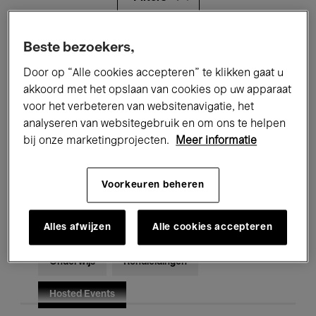
Alle evenementen
Concerten
Beste bezoekers,
Door op “Alle cookies accepteren” te klikken gaat u
Tentoonstellingen
Films
akkoord met het opslaan van cookies op uw apparaat
voor het verbeteren van websitenavigatie, het
Performances
Lezingen & Debatten
analyseren van websitegebruik en om ons te helpen
Jazz
Klassieke Muziek
Global Music
bij onze marketingprojecten.
Meer informatie
Elektronische Muziek
Voorkeuren beheren
Alles afwijzen
Alle cookies accepteren
Voor iedereen
Kids’ Palace
Onderwijs
Rondleidingen
Hosted Events