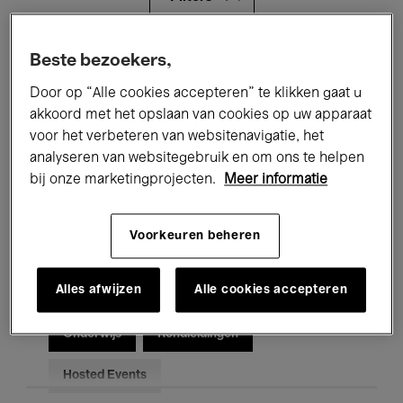
Alle evenementen
Concerten
Beste bezoekers,
Door op “Alle cookies accepteren” te klikken gaat u
Tentoonstellingen
Films
akkoord met het opslaan van cookies op uw apparaat
voor het verbeteren van websitenavigatie, het
Performances
Lezingen & Debatten
analyseren van websitegebruik en om ons te helpen
Jazz
Klassieke Muziek
Global Music
bij onze marketingprojecten.
Meer informatie
Elektronische Muziek
Voorkeuren beheren
Alles afwijzen
Alle cookies accepteren
Voor iedereen
Kids’ Palace
Onderwijs
Rondleidingen
Hosted Events