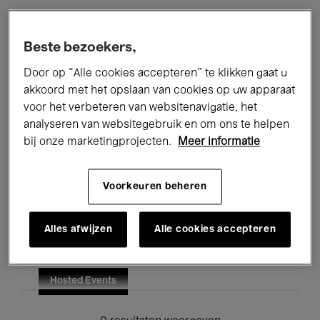
Alle evenementen
Concerten
Beste bezoekers,
Tentoonstellingen
Films
Door op “Alle cookies accepteren” te klikken gaat u
akkoord met het opslaan van cookies op uw apparaat
Performances
Lezingen & Debatten
voor het verbeteren van websitenavigatie, het
analyseren van websitegebruik en om ons te helpen
Jazz
Klassieke Muziek
Global Music
bij onze marketingprojecten.
Meer informatie
Elektronische Muziek
Voorkeuren beheren
Voor iedereen
Kids’ Palace
Alles afwijzen
Alle cookies accepteren
Onderwijs
Rondleidingen
Hosted Events