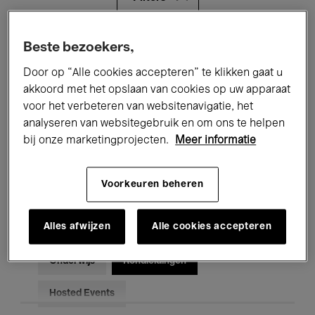
Alle evenementen
Concerten
Beste bezoekers,
Door op “Alle cookies accepteren” te klikken gaat u
Tentoonstellingen
Films
akkoord met het opslaan van cookies op uw apparaat
voor het verbeteren van websitenavigatie, het
Performances
Lezingen & Debatten
analyseren van websitegebruik en om ons te helpen
Jazz
Klassieke Muziek
Global Music
bij onze marketingprojecten.
Meer informatie
Elektronische Muziek
Voorkeuren beheren
Alles afwijzen
Alle cookies accepteren
Voor iedereen
Kids’ Palace
Onderwijs
Rondleidingen
Hosted Events