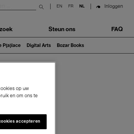
Inloggen
EN
FR
NL
Submit search
zoek
Steun ons
FAQ
e P(a)lace
Digital Arts
Bozar Books
cookies op uw
bruik en om ons te
 cookies accepteren