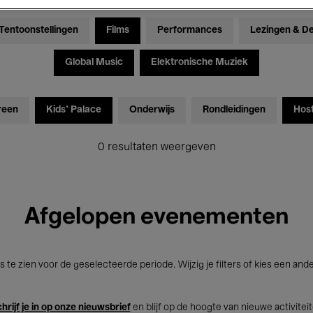
Tentoonstellingen
Films
Performances
Lezingen & D
Global Music
Elektronische Muziek
reen
Kids’ Palace
Onderwijs
Rondleidingen
Hos
0 resultaten weergeven
Afgelopen evenementen
s te zien voor de geselecteerde periode. Wijzig je filters of kies een and
hrijf je in op onze nieuwsbrief
en blijf op de hoogte van nieuwe activitei