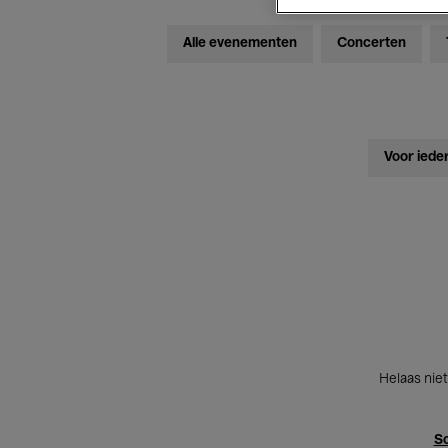
Alle evenementen
Concerten
Voor iede
Helaas niet
Sc