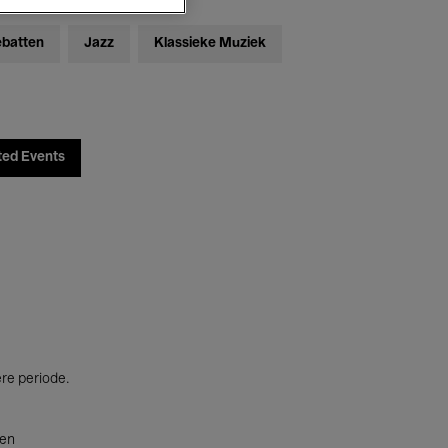
ebatten
Jazz
Klassieke Muziek
ted Events
ere periode.
ten