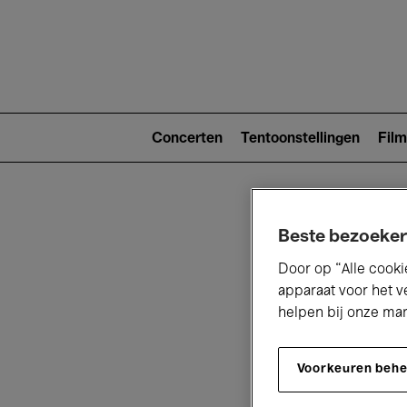
Main
navigat
Main
navigation
Concerten
Tentoonstellingen
Film
(level
2)
Beste bezoeker
Door op “Alle cooki
apparaat voor het v
helpen bij onze ma
V
Voorkeuren beh