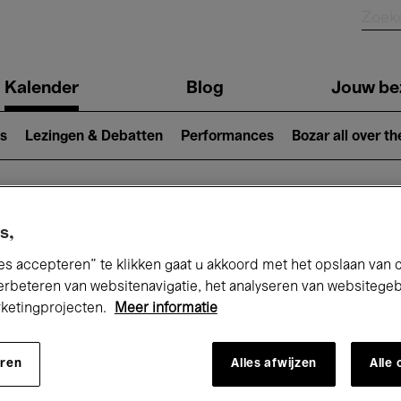
Kalender
Blog
Jouw be
ion
s
Lezingen & Debatten
Performances
Bozar all over th
Nu bij Bozar
s,
es accepteren” te klikken gaat u akkoord met het opslaan van 
erbeteren van websitenavigatie, het analyseren van websitege
rketingprojecten.
Meer informatie
andaag
Komende 7 dagen
Maand
eren
Alles afwijzen
Alle
Zondag 17 Mei 2026