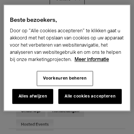
Alle evenementen
Concerten
Beste bezoekers,
Door op “Alle cookies accepteren” te klikken gaat u
Tentoonstellingen
Films
akkoord met het opslaan van cookies op uw apparaat
voor het verbeteren van websitenavigatie, het
Performances
Lezingen & Debatten
analyseren van websitegebruik en om ons te helpen
Jazz
Klassieke Muziek
Global Music
bij onze marketingprojecten.
Meer informatie
Elektronische Muziek
Voorkeuren beheren
Alles afwijzen
Alle cookies accepteren
Voor iedereen
Kids’ Palace
Onderwijs
Rondleidingen
Hosted Events