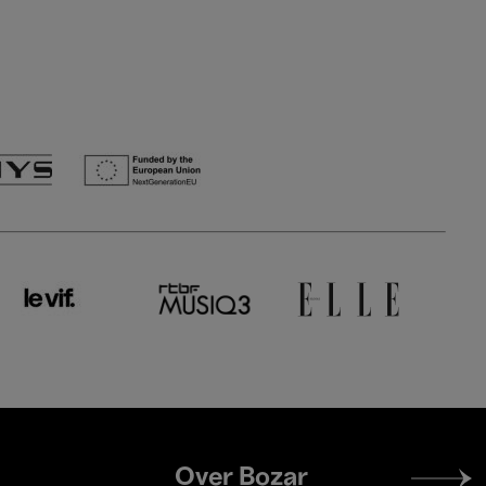
Footer
Over Bozar