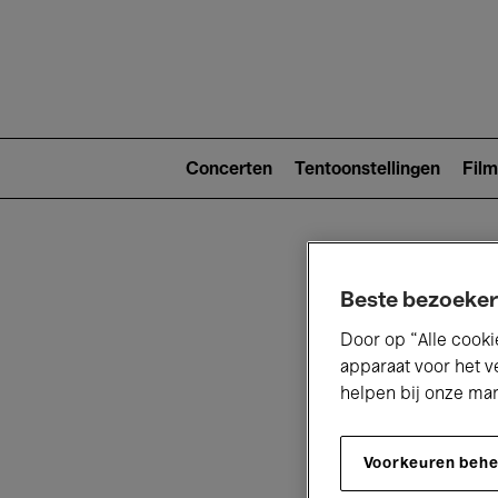
Main
navigat
Main
navigation
Concerten
Tentoonstellingen
Film
(level
2)
Beste bezoeker
Door op “Alle cooki
apparaat voor het v
helpen bij onze ma
V
Voorkeuren beh
D