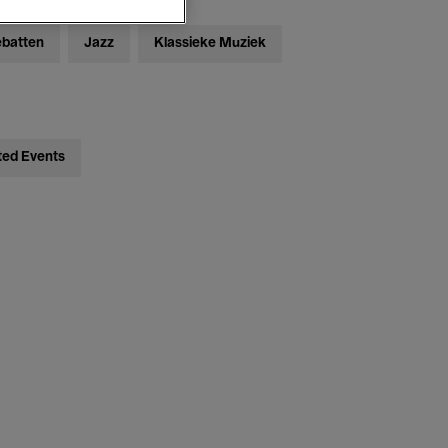
ebatten
Jazz
Klassieke Muziek
ted Events