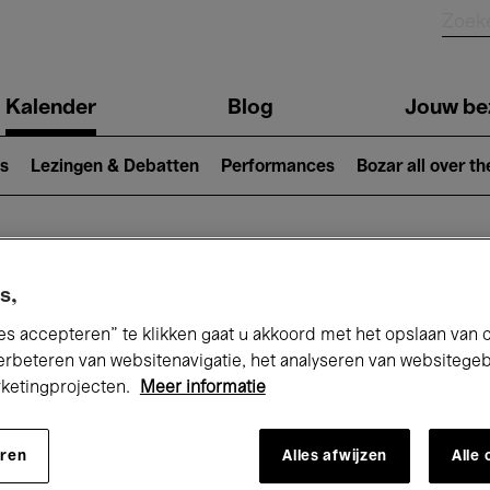
Kalender
Blog
Jouw be
ion
s
Lezingen & Debatten
Performances
Bozar all over th
Nu bij Bozar
s,
es accepteren” te klikken gaat u akkoord met het opslaan van 
erbeteren van websitenavigatie, het analyseren van websitege
rketingprojecten.
Meer informatie
andaag
Komende 7 dagen
December
eren
Alles afwijzen
Alle
insdag 01 - Donderdag 31 December 20