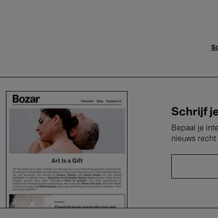
Sc
Schrijf j
Bepaal je int
nieuws recht 