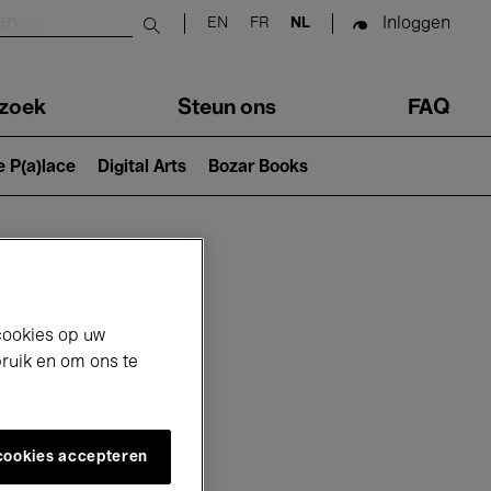
Inloggen
EN
FR
NL
Submit search
zoek
Steun ons
FAQ
e P(a)lace
Digital Arts
Bozar Books
cookies op uw
bruik en om ons te
 cookies accepteren
26