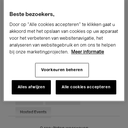
Alle evenementen
Concerten
Beste bezoekers,
Tentoonstellingen
Films
Door op “Alle cookies accepteren” te klikken gaat u
akkoord met het opslaan van cookies op uw apparaat
Performances
Lezingen & Debatten
voor het verbeteren van websitenavigatie, het
analyseren van websitegebruik en om ons te helpen
Jazz
Klassieke Muziek
Global Music
bij onze marketingprojecten.
Meer informatie
Elektronische Muziek
Voorkeuren beheren
Voor iedereen
Kids’ Palace
Alles afwijzen
Alle cookies accepteren
Onderwijs
Rondleidingen
Hosted Events