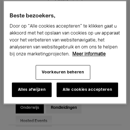
Beste bezoekers,
Alle evenementen
Concerten
Door op “Alle cookies accepteren” te klikken gaat u
Tentoonstellingen
Films
akkoord met het opslaan van cookies op uw apparaat
voor het verbeteren van websitenavigatie, het
Performances
Lezingen & Debatten
analyseren van websitegebruik en om ons te helpen
bij onze marketingprojecten.
Meer informatie
Jazz
Klassieke Muziek
Global Music
Elektronische Muziek
Voorkeuren beheren
Alles afwijzen
Alle cookies accepteren
Voor iedereen
Kids’ Palace
Onderwijs
Rondleidingen
Hosted Events