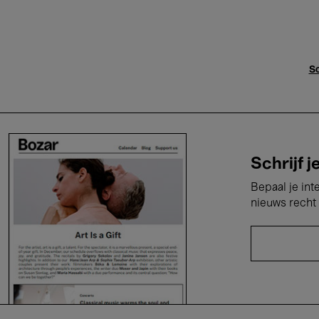
Sc
Schrijf j
Bepaal je int
nieuws recht 