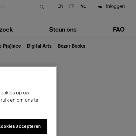
Inloggen
EN
FR
NL
Submit search
zoek
Steun ons
FAQ
e P(a)lace
Digital Arts
Bozar Books
cookies op uw
bruik en om ons te
 cookies accepteren
6