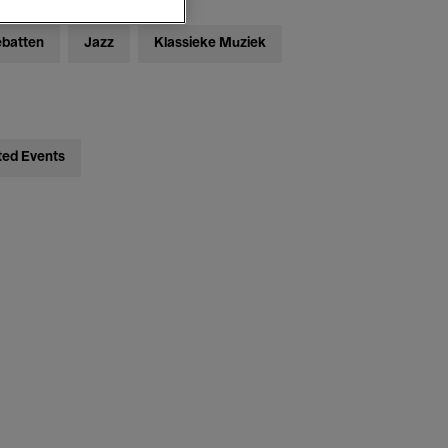
ebatten
Jazz
Klassieke Muziek
ted Events