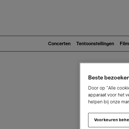
Main
navigat
Main
navigation
Concerten
Tentoonstellingen
Film
(level
2)
Beste bezoeker
Door op “Alle cooki
apparaat voor het v
helpen bij onze ma
V
Voorkeuren beh