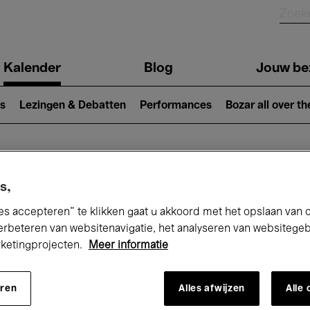
Kalender
Blog
Jouw be
ion
s
Lezingen & Debatten
Performances
Bozar all over th
Nu bij Bozar
s,
es accepteren” te klikken gaat u akkoord met het opslaan van 
erbeteren van websitenavigatie, het analyseren van websitege
rketingprojecten.
Meer informatie
andaag
Komende 7 dagen
November
eren
Alles afwijzen
Alle
Zondag 01 - Maandag 30 November 202