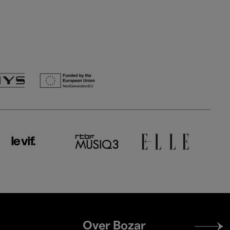
Footer
Over Bozar