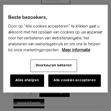
Alle evenementen
Concerten
Beste bezoekers,
Door op “Alle cookies accepteren” te klikken gaat u
Tentoonstellingen
Films
akkoord met het opslaan van cookies op uw apparaat
Performances
Lezingen & Debatten
voor het verbeteren van websitenavigatie, het
analyseren van websitegebruik en om ons te helpen
Jazz
Klassieke Muziek
Global Music
bij onze marketingprojecten.
Meer informatie
Elektronische Muziek
Voorkeuren beheren
Alles afwijzen
Alle cookies accepteren
Voor iedereen
Kids’ Palace
Onderwijs
Rondleidingen
Hosted Events