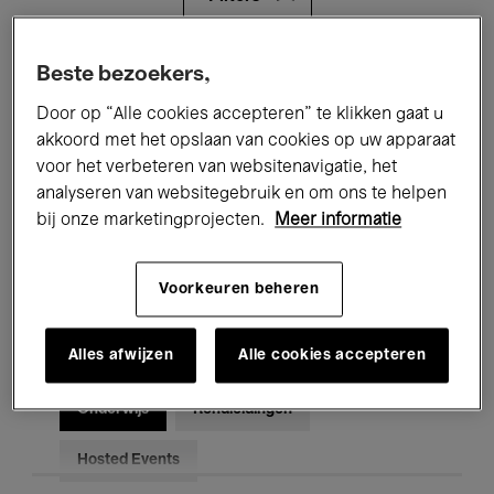
Alle evenementen
Concerten
Beste bezoekers,
Door op “Alle cookies accepteren” te klikken gaat u
Tentoonstellingen
Films
akkoord met het opslaan van cookies op uw apparaat
voor het verbeteren van websitenavigatie, het
Performances
Lezingen & Debatten
analyseren van websitegebruik en om ons te helpen
Jazz
Klassieke Muziek
Global Music
bij onze marketingprojecten.
Meer informatie
Elektronische Muziek
Voorkeuren beheren
Alles afwijzen
Alle cookies accepteren
Voor iedereen
Kids’ Palace
Onderwijs
Rondleidingen
Hosted Events