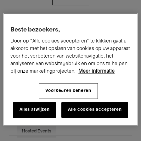
Alle evenementen
Concerten
Beste bezoekers,
Tentoonstellingen
Films
Door op “Alle cookies accepteren” te klikken gaat u
Performances
Lezingen & Debatten
akkoord met het opslaan van cookies op uw apparaat
voor het verbeteren van websitenavigatie, het
Jazz
Klassieke Muziek
Global Music
analyseren van websitegebruik en om ons te helpen
bij onze marketingprojecten.
Meer informatie
Elektronische Muziek
Voorkeuren beheren
Voor iedereen
Kids’ Palace
Alles afwijzen
Alle cookies accepteren
Onderwijs
Rondleidingen
Hosted Events