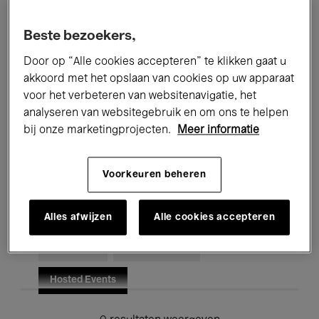
Alle evenementen
Concerten
Beste bezoekers,
Tentoonstellingen
Films
Door op “Alle cookies accepteren” te klikken gaat u
akkoord met het opslaan van cookies op uw apparaat
Performances
Lezingen & Debatten
voor het verbeteren van websitenavigatie, het
analyseren van websitegebruik en om ons te helpen
Jazz
Klassieke Muziek
Global Music
bij onze marketingprojecten.
Meer informatie
Elektronische Muziek
Voorkeuren beheren
Voor iedereen
Kids’ Palace
Alles afwijzen
Alle cookies accepteren
Onderwijs
Rondleidingen
Hosted Events