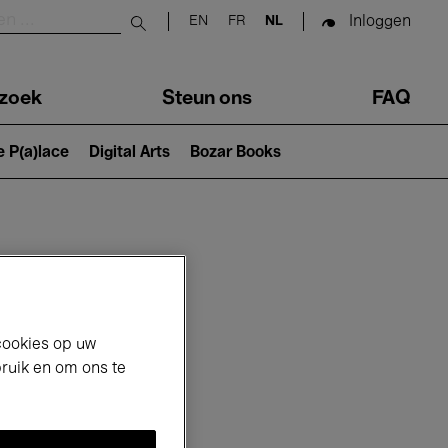
Inloggen
EN
FR
NL
Submit search
zoek
Steun ons
FAQ
e P(a)lace
Digital Arts
Bozar Books
cookies op uw
bruik en om ons te