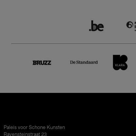
Paleis voor Schone Kunsten
Ravensteinstraat 23