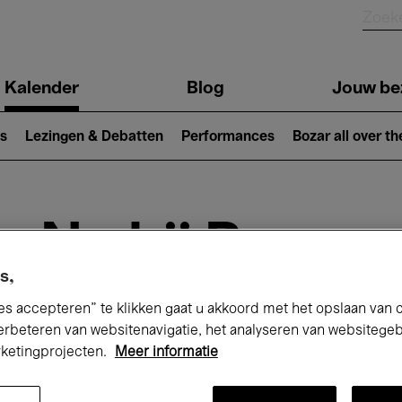
Kalender
Blog
Jouw be
ion
s
Lezingen & Debatten
Performances
Bozar all over th
Nu bij Bozar
s,
es accepteren” te klikken gaat u akkoord met het opslaan van 
andaag
Komende 7 dagen
Maand
erbeteren van websitenavigatie, het analyseren van websitege
rketingprojecten.
Meer informatie
Maandag 13 April 2026