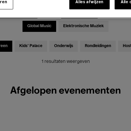
eren
Alles afwijzen
Alle
Tentoonstellingen
Films
Performances
Lezingen & D
Global Music
Elektronische Muziek
reen
Kids’ Palace
Onderwijs
Rondleidingen
Hos
1 resultaten weergeven
Afgelopen evenementen