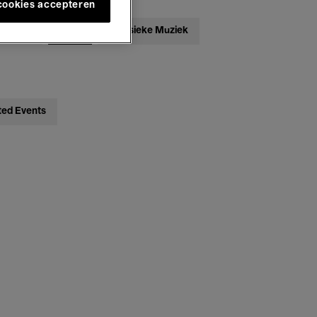
 cookies accepteren
ebatten
Jazz
Klassieke Muziek
ted Events