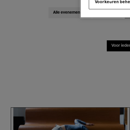
Voorkeuren beh
Alle evenementen
Concerten
Voor iede
Alexandra
Waierstall.
Seconds
in