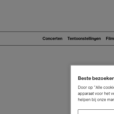
Main
navigat
Main
navigation
Concerten
Tentoonstellingen
Film
(level
2)
Beste bezoeker
Door op “Alle cooki
V
apparaat voor het v
helpen bij onze ma