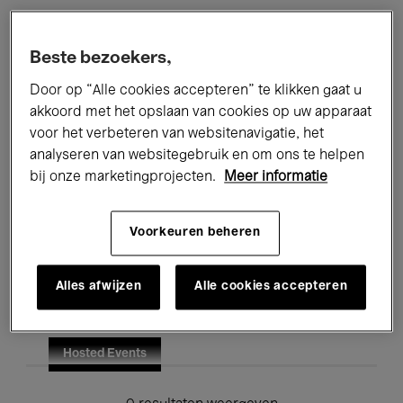
Alle evenementen
Concerten
Beste bezoekers,
Tentoonstellingen
Films
Door op “Alle cookies accepteren” te klikken gaat u
akkoord met het opslaan van cookies op uw apparaat
Performances
Lezingen & Debatten
voor het verbeteren van websitenavigatie, het
analyseren van websitegebruik en om ons te helpen
Jazz
Klassieke Muziek
Global Music
bij onze marketingprojecten.
Meer informatie
Elektronische Muziek
Voorkeuren beheren
Voor iedereen
Kids’ Palace
Alles afwijzen
Alle cookies accepteren
Onderwijs
Rondleidingen
Hosted Events