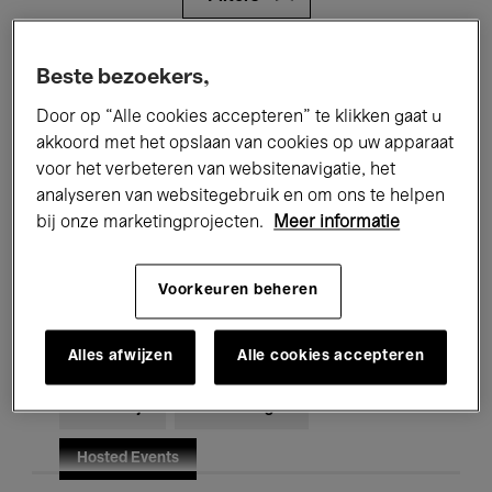
Alle evenementen
Concerten
Beste bezoekers,
Door op “Alle cookies accepteren” te klikken gaat u
Tentoonstellingen
Films
akkoord met het opslaan van cookies op uw apparaat
Performances
Lezingen & Debatten
voor het verbeteren van websitenavigatie, het
analyseren van websitegebruik en om ons te helpen
Jazz
Klassieke Muziek
Global Music
bij onze marketingprojecten.
Meer informatie
Elektronische Muziek
Voorkeuren beheren
Alles afwijzen
Alle cookies accepteren
Voor iedereen
Kids’ Palace
Onderwijs
Rondleidingen
Hosted Events