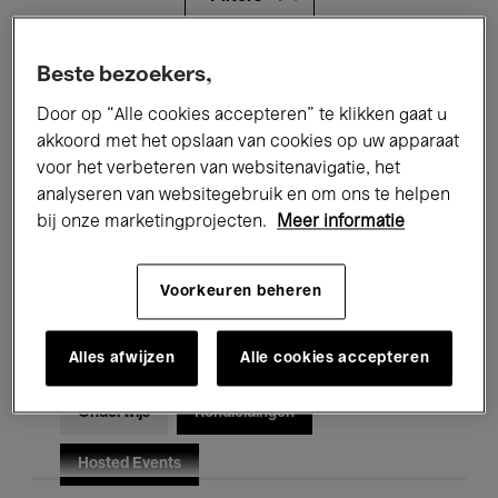
Alle evenementen
Concerten
Beste bezoekers,
Door op “Alle cookies accepteren” te klikken gaat u
Tentoonstellingen
Films
akkoord met het opslaan van cookies op uw apparaat
voor het verbeteren van websitenavigatie, het
Performances
Lezingen & Debatten
analyseren van websitegebruik en om ons te helpen
Jazz
Klassieke Muziek
Global Music
bij onze marketingprojecten.
Meer informatie
Elektronische Muziek
Voorkeuren beheren
Alles afwijzen
Alle cookies accepteren
Voor iedereen
Kids’ Palace
Onderwijs
Rondleidingen
Hosted Events