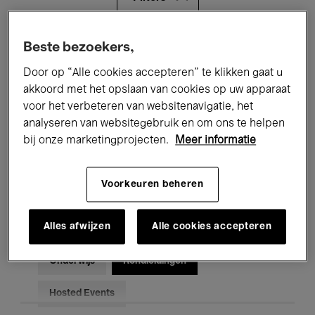
Alle evenementen
Concerten
Beste bezoekers,
Door op “Alle cookies accepteren” te klikken gaat u
Tentoonstellingen
Films
akkoord met het opslaan van cookies op uw apparaat
voor het verbeteren van websitenavigatie, het
Performances
Lezingen & Debatten
analyseren van websitegebruik en om ons te helpen
Jazz
Klassieke Muziek
Global Music
bij onze marketingprojecten.
Meer informatie
Elektronische Muziek
Voorkeuren beheren
Alles afwijzen
Alle cookies accepteren
Voor iedereen
Kids’ Palace
Onderwijs
Rondleidingen
Hosted Events