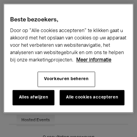
Alle evenementen
Concerten
Beste bezoekers,
Tentoonstellingen
Films
Door op “Alle cookies accepteren” te klikken gaat u
akkoord met het opslaan van cookies op uw apparaat
Performances
Lezingen & Debatten
voor het verbeteren van websitenavigatie, het
analyseren van websitegebruik en om ons te helpen
Jazz
Klassieke Muziek
Global Music
bij onze marketingprojecten.
Meer informatie
Elektronische Muziek
Voorkeuren beheren
Voor iedereen
Kids’ Palace
Alles afwijzen
Alle cookies accepteren
Onderwijs
Rondleidingen
Hosted Events