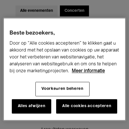
Alle evenementen
Concerten
Tentoonstellingen
Films
Beste bezoekers,
Performances
Lezingen & Debatten
Door op “Alle cookies accepteren” te klikken gaat u
akkoord met het opslaan van cookies op uw apparaat
Jazz
Klassieke Muziek
Global Music
voor het verbeteren van websitenavigatie, het
Elektronische Muziek
analyseren van websitegebruik en om ons te helpen
bij onze marketingprojecten.
Meer informatie
Voor iedereen
Kids’ Palace
Voorkeuren beheren
Onderwijs
Rondleidingen
Alles afwijzen
Alle cookies accepteren
Hosted Events