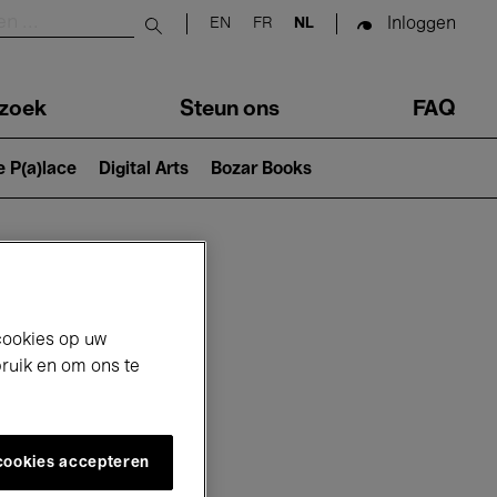
Inloggen
EN
FR
NL
Submit search
zoek
Steun ons
FAQ
e P(a)lace
Digital Arts
Bozar Books
cookies op uw
bruik en om ons te
 cookies accepteren