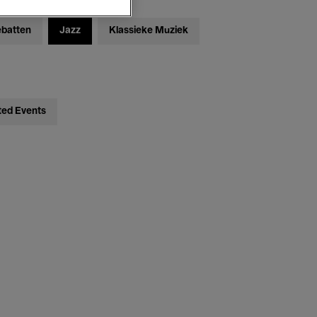
ebatten
Jazz
Klassieke Muziek
ted Events