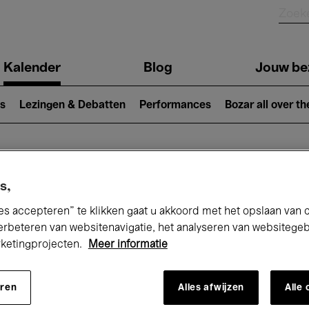
Kalender
Blog
Jouw be
ion
s
Lezingen & Debatten
Performances
Bozar all over th
Nu bij Bozar
s,
es accepteren” te klikken gaat u akkoord met het opslaan van 
erbeteren van websitenavigatie, het analyseren van websitege
rketingprojecten.
Meer informatie
andaag
Komende 7 dagen
Februari
eren
Alles afwijzen
Alle
Maandag 01 - Zondag 28 Februari 2027