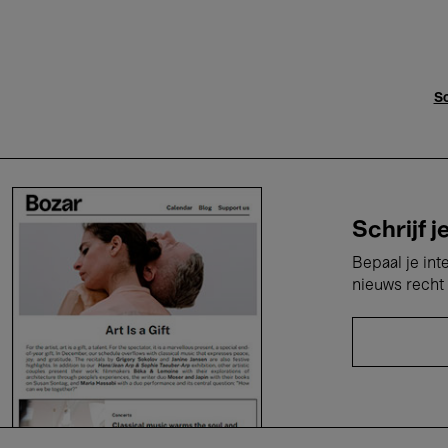
Sc
Schrijf j
Bepaal je int
nieuws recht 