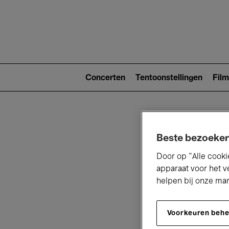
Main
navigat
Main
navigation
Concerten
Tentoonstellingen
Film
(level
2)
Beste bezoeker
Door op “Alle cooki
apparaat voor het v
helpen bij onze ma
V
Voorkeuren beh