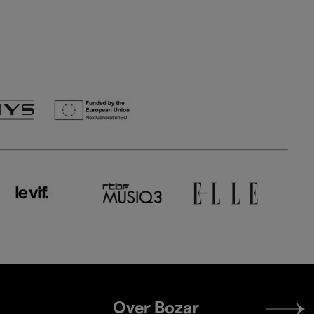
Footer
Over Bozar