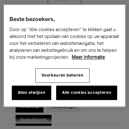
Alle evenementen
Concerten
Beste bezoekers,
Door op “Alle cookies accepteren” te klikken gaat u
Tentoonstellingen
Films
akkoord met het opslaan van cookies op uw apparaat
voor het verbeteren van websitenavigatie, het
Performances
Lezingen & Debatten
analyseren van websitegebruik en om ons te helpen
Jazz
Klassieke Muziek
Global Music
bij onze marketingprojecten.
Meer informatie
Elektronische Muziek
Voorkeuren beheren
Alles afwijzen
Alle cookies accepteren
Voor iedereen
Kids’ Palace
Onderwijs
Rondleidingen
Hosted Events