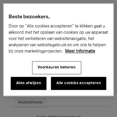
Alle evenementen
Concerten
Beste bezoekers,
Tentoonstellingen
Films
Door op “Alle cookies accepteren” te klikken gaat u
akkoord met het opslaan van cookies op uw apparaat
Performances
Lezingen & Debatten
voor het verbeteren van websitenavigatie, het
analyseren van websitegebruik en om ons te helpen
Jazz
Klassieke Muziek
Global Music
bij onze marketingprojecten.
Meer informatie
Elektronische Muziek
Voorkeuren beheren
Voor iedereen
Kids’ Palace
Alles afwijzen
Alle cookies accepteren
Onderwijs
Rondleidingen
Hosted Events