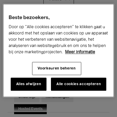
Alle evenementen
Concerten
Beste bezoekers,
Door op “Alle cookies accepteren” te klikken gaat u
Tentoonstellingen
Films
akkoord met het opslaan van cookies op uw apparaat
voor het verbeteren van websitenavigatie, het
Performances
Lezingen & Debatten
analyseren van websitegebruik en om ons te helpen
Jazz
Klassieke Muziek
Global Music
bij onze marketingprojecten.
Meer informatie
Elektronische Muziek
Voorkeuren beheren
Alles afwijzen
Alle cookies accepteren
Voor iedereen
Kids’ Palace
Onderwijs
Rondleidingen
Hosted Events