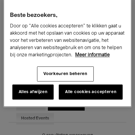
Alle evenementen
Concerten
Beste bezoekers,
Tentoonstellingen
Films
Door op “Alle cookies accepteren” te klikken gaat u
akkoord met het opslaan van cookies op uw apparaat
Performances
Lezingen & Debatten
voor het verbeteren van websitenavigatie, het
analyseren van websitegebruik en om ons te helpen
Jazz
Klassieke Muziek
Global Music
bij onze marketingprojecten.
Meer informatie
Elektronische Muziek
Voorkeuren beheren
Voor iedereen
Kids’ Palace
Alles afwijzen
Alle cookies accepteren
Onderwijs
Rondleidingen
Hosted Events