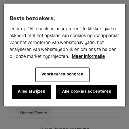
Alle evenementen
Concerten
Beste bezoekers,
Tentoonstellingen
Films
Door op “Alle cookies accepteren” te klikken gaat u
akkoord met het opslaan van cookies op uw apparaat
Performances
Lezingen & Debatten
voor het verbeteren van websitenavigatie, het
analyseren van websitegebruik en om ons te helpen
Jazz
Klassieke Muziek
Global Music
bij onze marketingprojecten.
Meer informatie
Elektronische Muziek
Voorkeuren beheren
Voor iedereen
Kids’ Palace
Alles afwijzen
Alle cookies accepteren
Onderwijs
Rondleidingen
Hosted Events