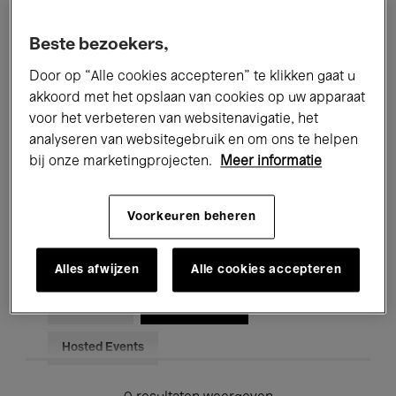
Alle evenementen
Concerten
Beste bezoekers,
Tentoonstellingen
Films
Door op “Alle cookies accepteren” te klikken gaat u
akkoord met het opslaan van cookies op uw apparaat
Performances
Lezingen & Debatten
voor het verbeteren van websitenavigatie, het
analyseren van websitegebruik en om ons te helpen
Jazz
Klassieke Muziek
Global Music
bij onze marketingprojecten.
Meer informatie
Elektronische Muziek
Voorkeuren beheren
Voor iedereen
Kids’ Palace
Alles afwijzen
Alle cookies accepteren
Onderwijs
Rondleidingen
Hosted Events