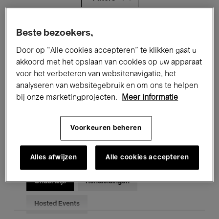
Alle evenementen
Concerten
Beste bezoekers,
Door op “Alle cookies accepteren” te klikken gaat u
Tentoonstellingen
Films
akkoord met het opslaan van cookies op uw apparaat
voor het verbeteren van websitenavigatie, het
Performances
Lezingen & Debatten
analyseren van websitegebruik en om ons te helpen
Jazz
Klassieke Muziek
Global Music
bij onze marketingprojecten.
Meer informatie
Elektronische Muziek
Voorkeuren beheren
Alles afwijzen
Alle cookies accepteren
Voor iedereen
Kids’ Palace
Onderwijs
Rondleidingen
Hosted Events