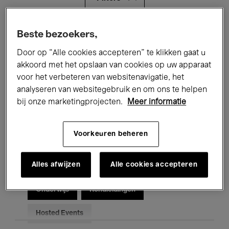
Alle evenementen
Concerten
Beste bezoekers,
Door op “Alle cookies accepteren” te klikken gaat u
Tentoonstellingen
Films
akkoord met het opslaan van cookies op uw apparaat
voor het verbeteren van websitenavigatie, het
Performances
Lezingen & Debatten
analyseren van websitegebruik en om ons te helpen
Jazz
Klassieke Muziek
Global Music
bij onze marketingprojecten.
Meer informatie
Elektronische Muziek
Voorkeuren beheren
Alles afwijzen
Alle cookies accepteren
Voor iedereen
Kids’ Palace
Onderwijs
Rondleidingen
Hosted Events