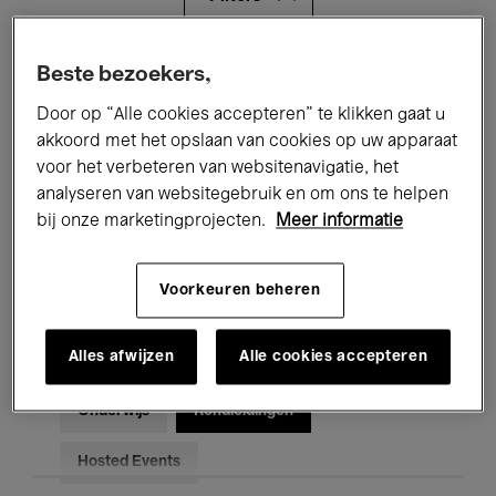
Alle evenementen
Concerten
Beste bezoekers,
Door op “Alle cookies accepteren” te klikken gaat u
Tentoonstellingen
Films
akkoord met het opslaan van cookies op uw apparaat
voor het verbeteren van websitenavigatie, het
Performances
Lezingen & Debatten
analyseren van websitegebruik en om ons te helpen
Jazz
Klassieke Muziek
Global Music
bij onze marketingprojecten.
Meer informatie
Elektronische Muziek
Voorkeuren beheren
Alles afwijzen
Alle cookies accepteren
Voor iedereen
Kids’ Palace
Onderwijs
Rondleidingen
Hosted Events