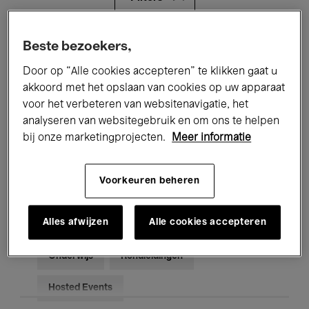
Alle evenementen
Concerten
Beste bezoekers,
Door op “Alle cookies accepteren” te klikken gaat u
Tentoonstellingen
Films
akkoord met het opslaan van cookies op uw apparaat
voor het verbeteren van websitenavigatie, het
Performances
Lezingen & Debatten
analyseren van websitegebruik en om ons te helpen
Jazz
Klassieke Muziek
Global Music
bij onze marketingprojecten.
Meer informatie
Elektronische Muziek
Voorkeuren beheren
Alles afwijzen
Alle cookies accepteren
Voor iedereen
Kids’ Palace
Onderwijs
Rondleidingen
Hosted Events