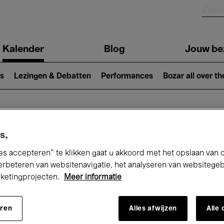
Kalender
Blog
Jouw be
ion
s
Lezingen & Debatten
Performances
Bozar all over th
Nu bij Bozar
s,
es accepteren” te klikken gaat u akkoord met het opslaan van 
erbeteren van websitenavigatie, het analyseren van websitege
rketingprojecten.
Meer informatie
andaag
Komende 7 dagen
Maand
eren
Alles afwijzen
Alle
Vrijdag 01 - Zondag 31 Mei 2026