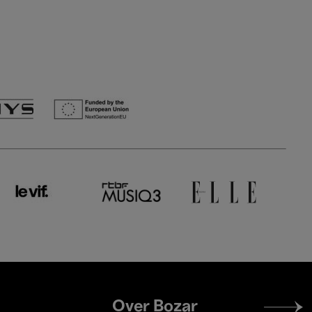
Footer
Over Bozar