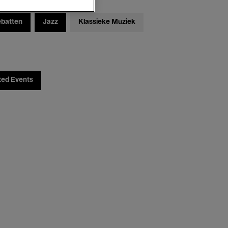
ebatten
Jazz
Klassieke Muziek
ted Events