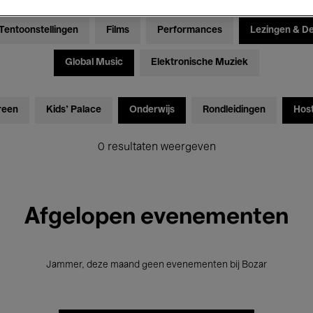
Tentoonstellingen
Films
Performances
Lezingen & D
Global Music
Elektronische Muziek
reen
Kids’ Palace
Onderwijs
Rondleidingen
Hos
0 resultaten weergeven
Afgelopen evenementen
Jammer, deze maand geen evenementen bij Bozar