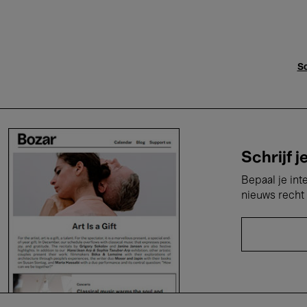
Sc
Schrijf j
Bepaal je int
nieuws recht 