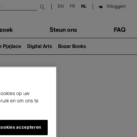
Inloggen
EN
FR
NL
Submit search
zoek
Steun ons
FAQ
e P(a)lace
Digital Arts
Bozar Books
cookies op uw
bruik en om ons te
 cookies accepteren