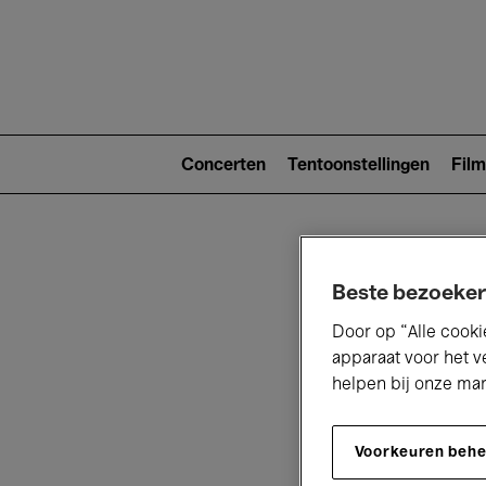
Main
navigat
Main
navigation
Concerten
Tentoonstellingen
Film
(level
2)
Beste bezoeker
Door op “Alle cooki
apparaat voor het v
helpen bij onze ma
V
Voorkeuren beh