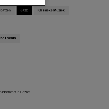
ebatten
Jazz
Klassieke Muziek
ted Events
innenkort in Bozar!