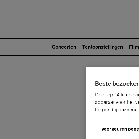
Main
navigat
Main
navigation
Concerten
Tentoonstellingen
Film
(level
2)
Beste bezoeker
Door op “Alle cooki
apparaat voor het v
helpen bij onze ma
V
Voorkeuren beh