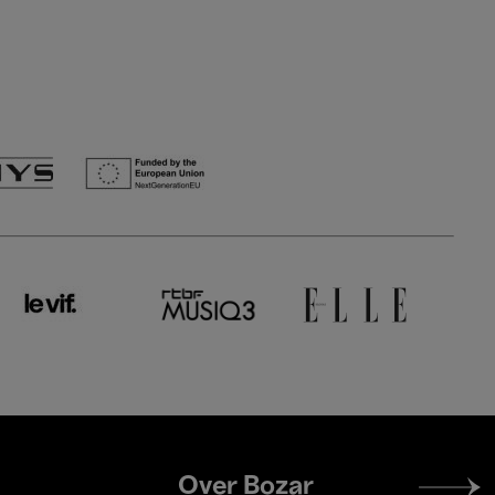
Footer
Over Bozar