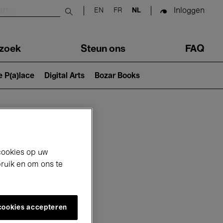
Inloggen
EN
FR
NL
Submit search
zoek
Steun ons
FAQ
e P(a)lace
Digital Arts
Bozar Books
cookies op uw
bruik en om ons te
 cookies accepteren