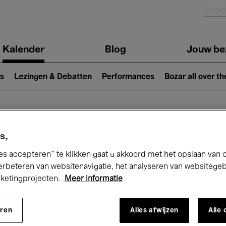
Kalender
Blog
Jouw be
ion
s
Lezingen & Debatten
Performances
Bozar all over th
Nu bij Bozar
s,
es accepteren” te klikken gaat u akkoord met het opslaan van 
erbeteren van websitenavigatie, het analyseren van websitege
rketingprojecten.
Meer informatie
andaag
Komende 7 dagen
Maand
eren
Alles afwijzen
Alle
Vrijdag 22 - Vrijdag 29 Mei 2026