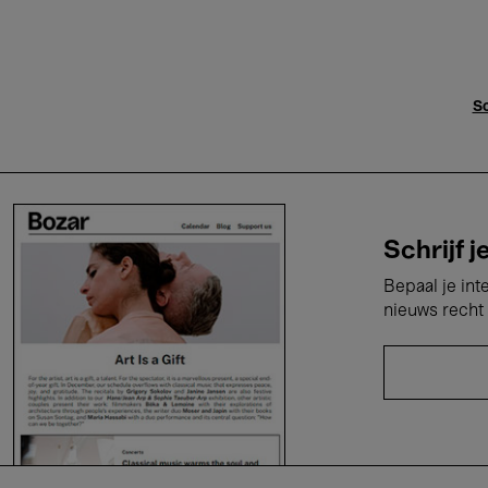
Sc
Schrijf j
Bepaal je int
nieuws recht 