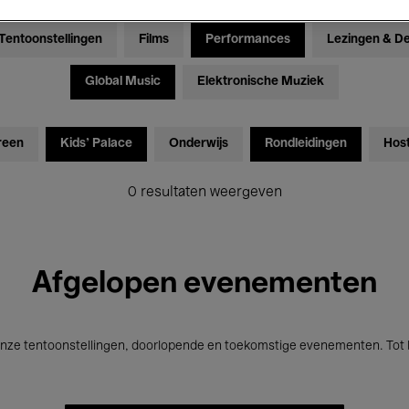
Tentoonstellingen
Films
Performances
Lezingen & D
Global Music
Elektronische Muziek
reen
Kids’ Palace
Onderwijs
Rondleidingen
Hos
0 resultaten weergeven
Afgelopen evenementen
nze tentoonstellingen, doorlopende en toekomstige evenementen. Tot b