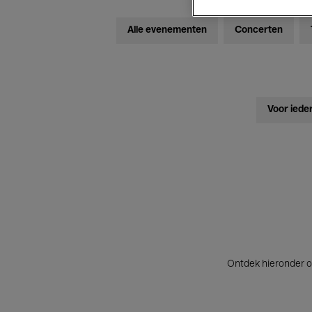
Alle evenementen
Concerten
Voor iede
Ontdek hieronder o