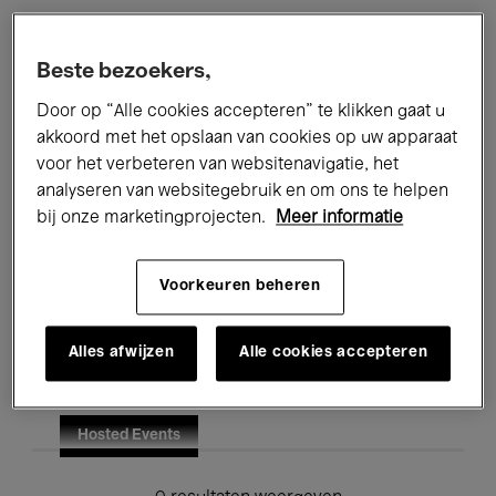
Alle evenementen
Concerten
Beste bezoekers,
Tentoonstellingen
Films
Door op “Alle cookies accepteren” te klikken gaat u
akkoord met het opslaan van cookies op uw apparaat
Performances
Lezingen & Debatten
voor het verbeteren van websitenavigatie, het
analyseren van websitegebruik en om ons te helpen
Jazz
Klassieke Muziek
Global Music
bij onze marketingprojecten.
Meer informatie
Elektronische Muziek
Voorkeuren beheren
Voor iedereen
Kids’ Palace
Alles afwijzen
Alle cookies accepteren
Onderwijs
Rondleidingen
Hosted Events