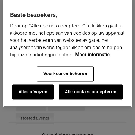
Alle evenementen
Concerten
Beste bezoekers,
Tentoonstellingen
Films
Door op “Alle cookies accepteren” te klikken gaat u
akkoord met het opslaan van cookies op uw apparaat
Performances
Lezingen & Debatten
voor het verbeteren van websitenavigatie, het
analyseren van websitegebruik en om ons te helpen
Jazz
Klassieke Muziek
Global Music
bij onze marketingprojecten.
Meer informatie
Elektronische Muziek
Voorkeuren beheren
Voor iedereen
Kids’ Palace
Alles afwijzen
Alle cookies accepteren
Onderwijs
Rondleidingen
Hosted Events