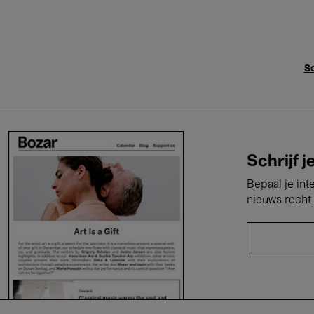
Sc
Schrijf j
Bepaal je int
nieuws recht 