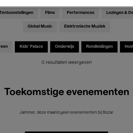
Tentoonstellingen
Films
Performances
Lezingen & D
Global Music
Elektronische Muziek
reen
Kids’ Palace
Onderwijs
Rondleidingen
Hos
0 resultaten weergeven
Toekomstige evenementen
Jammer, deze maand geen evenementen bij Bozar