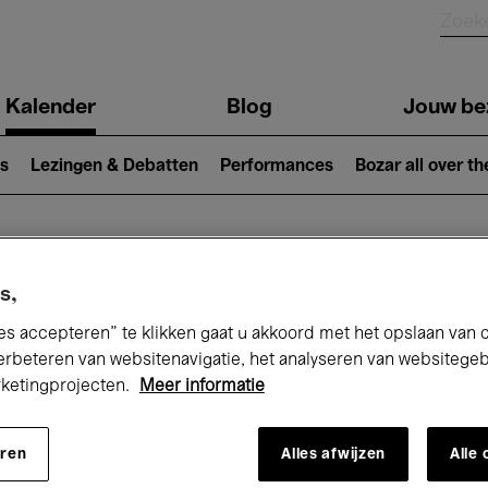
Kalender
Blog
Jouw be
ion
s
Lezingen & Debatten
Performances
Bozar all over th
Nu bij Bozar
s,
es accepteren” te klikken gaat u akkoord met het opslaan van 
erbeteren van websitenavigatie, het analyseren van websitege
rketingprojecten.
Meer informatie
andaag
Komende 7 dagen
November
eren
Alles afwijzen
Alle
Zondag 01 - Maandag 30 November 202