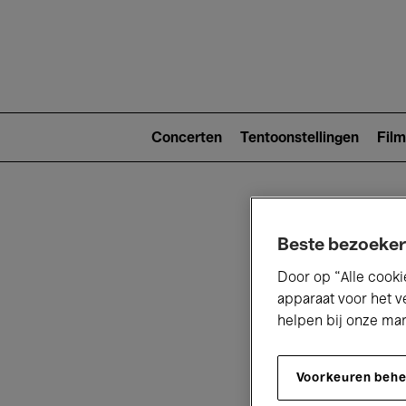
Main
navigat
Main
navigation
Concerten
Tentoonstellingen
Film
(level
2)
Beste bezoeker
Door op “Alle cooki
apparaat voor het v
helpen bij onze ma
V
Voorkeuren beh