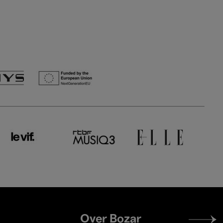
Footer
Over Bozar