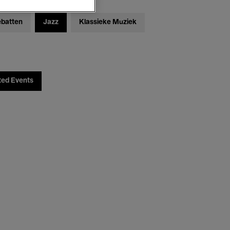
ebatten
Jazz
Klassieke Muziek
ted Events