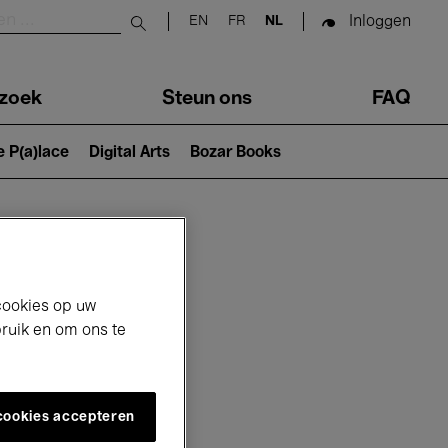
Inloggen
EN
FR
NL
Submit search
zoek
Steun ons
FAQ
e P(a)lace
Digital Arts
Bozar Books
cookies op uw
bruik en om ons te
 cookies accepteren
6