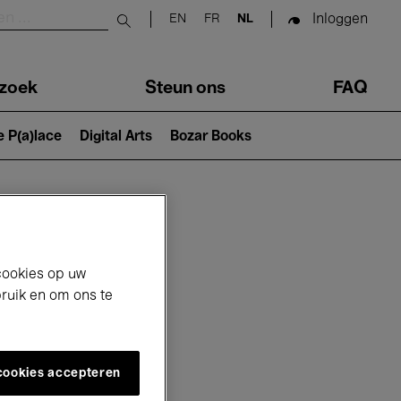
Inloggen
EN
FR
NL
Submit search
zoek
Steun ons
FAQ
e P(a)lace
Digital Arts
Bozar Books
cookies op uw
bruik en om ons te
 cookies accepteren