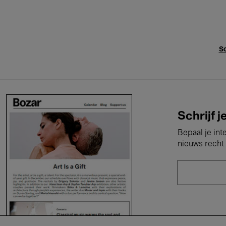
Sc
Schrijf j
Bepaal je int
nieuws recht 