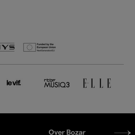
Footer
Over Bozar