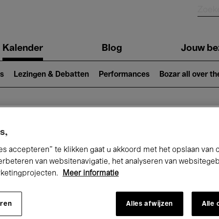
Kalender
Blog
Jouw be
ion
s
Lezingen & Debatten
Performances
Bozar all over th
Nu bij Bozar
s,
es accepteren” te klikken gaat u akkoord met het opslaan van 
erbeteren van websitenavigatie, het analyseren van websitege
rketingprojecten.
Meer informatie
andaag
Komende 7 dagen
Maand
eren
Alles afwijzen
Alle
Woensdag 01 - Donderdag 30 April 2026