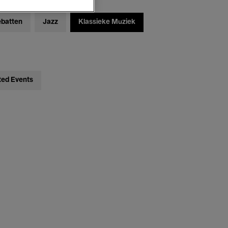
ebatten
Jazz
Klassieke Muziek
ted Events