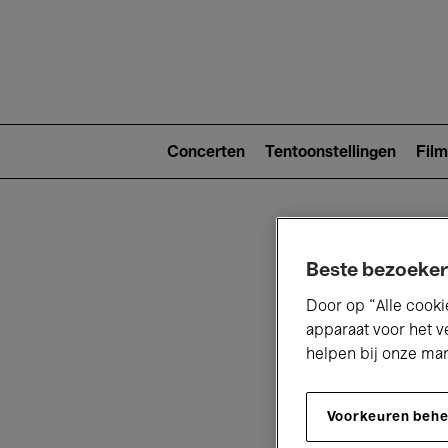
Main
navigat
Main
navigation
Concerten
Tentoonstellingen
Film
(level
2)
Beste bezoeker
Door op “Alle cooki
apparaat voor het v
helpen bij onze ma
V
Voorkeuren beh