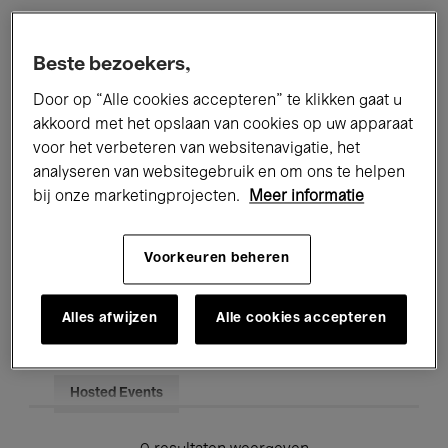
Alle evenementen
Concerten
Beste bezoekers,
Tentoonstellingen
Films
Door op “Alle cookies accepteren” te klikken gaat u
akkoord met het opslaan van cookies op uw apparaat
Performances
Lezingen & Debatten
voor het verbeteren van websitenavigatie, het
analyseren van websitegebruik en om ons te helpen
Jazz
Klassieke Muziek
Global Music
bij onze marketingprojecten.
Meer informatie
Elektronische Muziek
Voorkeuren beheren
Voor iedereen
Kids’ Palace
Alles afwijzen
Alle cookies accepteren
Onderwijs
Rondleidingen
Hosted Events