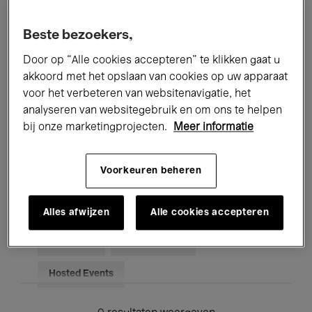
Alle evenementen
Concerten
Beste bezoekers,
Tentoonstellingen
Films
Door op “Alle cookies accepteren” te klikken gaat u
akkoord met het opslaan van cookies op uw apparaat
Performances
Lezingen & Debatten
voor het verbeteren van websitenavigatie, het
analyseren van websitegebruik en om ons te helpen
Jazz
Klassieke Muziek
Global Music
bij onze marketingprojecten.
Meer informatie
Elektronische Muziek
Voorkeuren beheren
Voor iedereen
Kids’ Palace
Alles afwijzen
Alle cookies accepteren
Onderwijs
Rondleidingen
Hosted Events