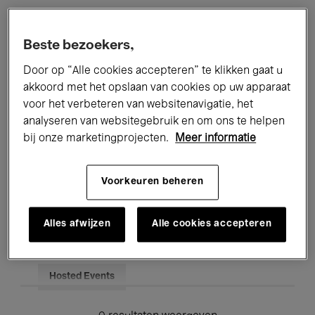
Alle evenementen
Concerten
Beste bezoekers,
Tentoonstellingen
Films
Door op “Alle cookies accepteren” te klikken gaat u
akkoord met het opslaan van cookies op uw apparaat
Performances
Lezingen & Debatten
voor het verbeteren van websitenavigatie, het
analyseren van websitegebruik en om ons te helpen
Jazz
Klassieke Muziek
Global Music
bij onze marketingprojecten.
Meer informatie
Elektronische Muziek
Voorkeuren beheren
Voor iedereen
Kids’ Palace
Alles afwijzen
Alle cookies accepteren
Onderwijs
Rondleidingen
Hosted Events