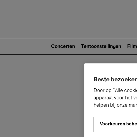
Main
navigat
Main
navigation
Concerten
Tentoonstellingen
Film
(level
2)
Beste bezoeker
Door op “Alle cooki
apparaat voor het v
helpen bij onze ma
V
Voorkeuren beh