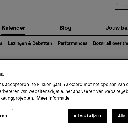
Kalender
Blog
Jouw be
ion
s
Lezingen & Debatten
Performances
Bozar all over th
Nu bij Bozar
s,
es accepteren” te klikken gaat u akkoord met het opslaan van 
erbeteren van websitenavigatie, het analyseren van websitege
rketingprojecten.
Meer informatie
andaag
Komende 7 dagen
Maand
eren
Alles afwijzen
Alle
Dinsdag 21 April 2026