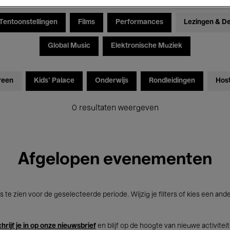
Tentoonstellingen
Films
Performances
Lezingen & D
Global Music
Elektronische Muziek
reen
Kids’ Palace
Onderwijs
Rondleidingen
Hos
0 resultaten weergeven
Afgelopen evenementen
s te zien voor de geselecteerde periode. Wijzig je filters of kies een and
hrijf je in op onze nieuwsbrief
en blijf op de hoogte van nieuwe activitei