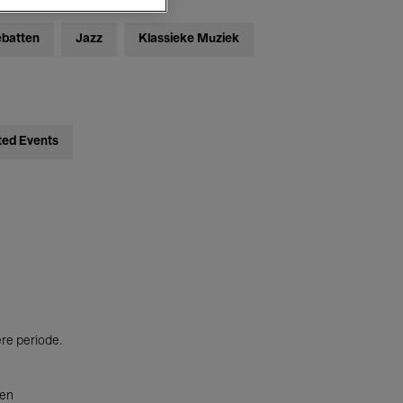
ebatten
Jazz
Klassieke Muziek
ted Events
ere periode.
ten