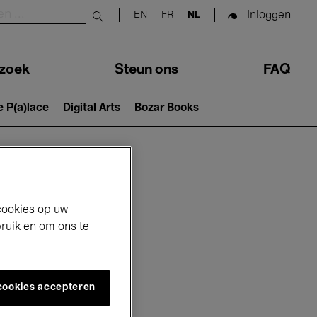
Inloggen
EN
FR
NL
Submit search
zoek
Steun ons
FAQ
e P(a)lace
Digital Arts
Bozar Books
cookies op uw
bruik en om ons te
 cookies accepteren